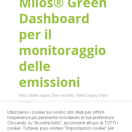
Milos® Green
Dashboard
per il
monitoraggio
delle
emissioni
Milos Global Supply Chain Visibility
,
Global Supply Chain
Visibility
Utilizziamo i cookie sul nostro sito Web per offrirti
Dopo la release della suite Milos® Global
l'esperienza più pertinente ricordando le tue preferenze.
Supply Chain Visibility for Manufacturing &
Cliccando su "Accetta tutto", acconsenti all'uso di TUTTI i
cookie. Tuttavia, puoi visitare "Impostazioni cookie" per
Distribution nel marzo 2022, Circle Group