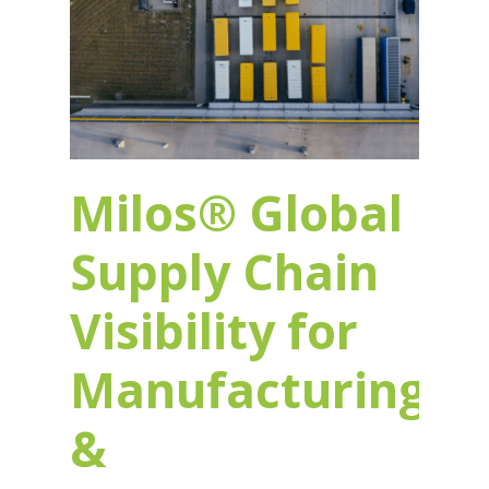
Milos® Global
Supply Chain
Visibility for
Manufacturing
&