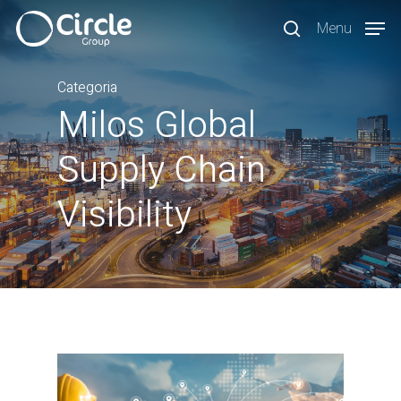
Skip
Menu
to
search
main
content
Categoria
Milos Global
Supply Chain
Visibility