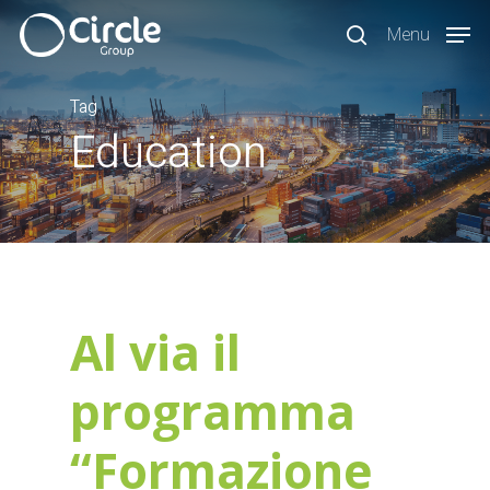
Skip
Menu
to
search
main
content
Tag
Education
Al via il
programma
“Formazione