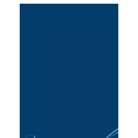
sistemi terzi
interoperabilità verso
Analisi, Modulo
Documentale, Modulo
cui
: Modulo Resi, Modulo
altre implementazioni tra
In aggiunta ci sono varie
ordini.
Riservata/Carrello, Modulo
web, Area
seguenti moduli
: Catalogo
base, costituito dai
Infoera offre un pacchetto
uso presso il cliente
.