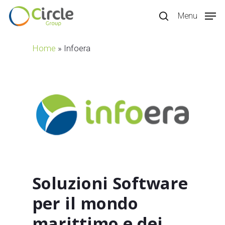
Skip
Menu
to
search
main
content
Home
»
Infoera
Soluzioni Software
per il mondo
marittimo e dei