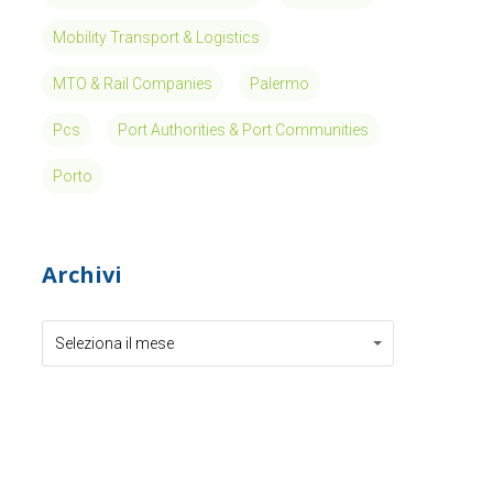
Mobility Transport & Logistics
MTO & Rail Companies
Palermo
Pcs
Port Authorities & Port Communities
Porto
Archivi
Archivi
Archivi
Seleziona il mese