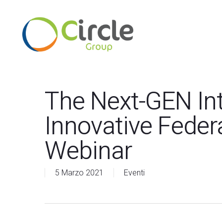
Skip
to
main
content
Premi invio per cercare o ESC per chiudere
The Next-GEN In
Innovative Feder
Webinar
5 Marzo 2021
Eventi