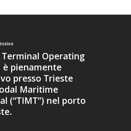
essivo
 Terminal Operating
 è pienamente
vo presso Trieste
odal Maritime
l (“TIMT”) nel porto
ste.