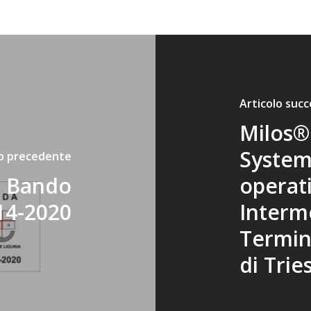
Articolo succ
Milos®
System
lo precedente
- Bando
operati
14-2020
Interm
Termina
di Trie