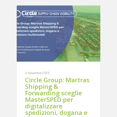
GLOBAL SUPPLY CHAIN VISIBILITY
4 Novembre 2025
Circle Group: Martras
Shipping &
Forwarding sceglie
MasterSPED per
digitalizzare
spedizioni, dogana e