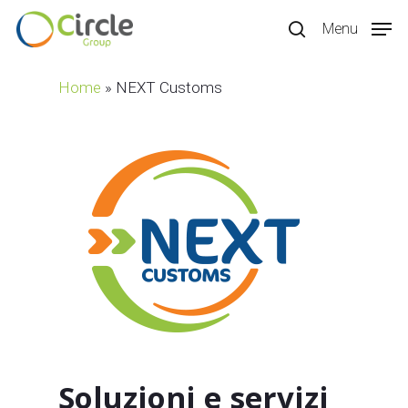
Skip
Menu
to
search
main
content
Home
»
NEXT Customs
Soluzioni e servizi