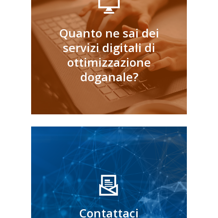
Quanto ne sai dei
questionario!
servizi digitali di
Compila il
ottimizzazione
doganale?
info@nextcustoms.eu
Contattaci