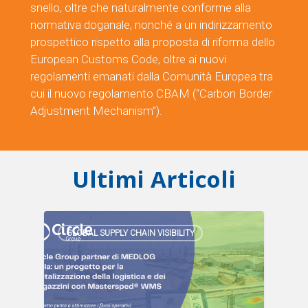
snello, oltre che naturalmente conforme alla
normativa doganale, nonché a un indirizzamento
prospettico rispetto alla proposta di riforma dello
European Customs Code, oltre ai nuovi
regolamenti emanati dalla Comunità Europea tra
cui il nuovo regolamento CBAM (“Carbon Border
Adjustment Mechanism”).
Ultimi Articoli
GLOBAL SUPPLY CHAIN VISIBILITY