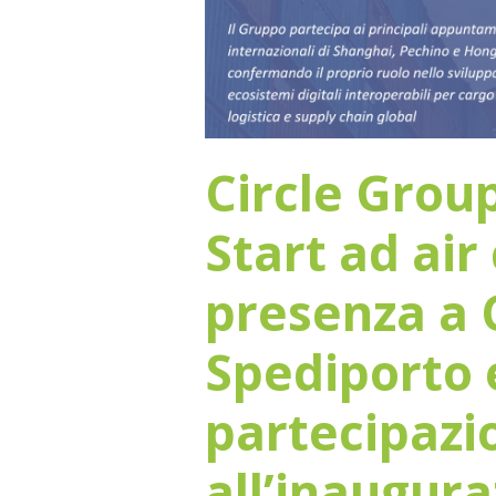
Circle Group
Start ad air
presenza a 
Spediporto 
partecipazi
all’inaugur