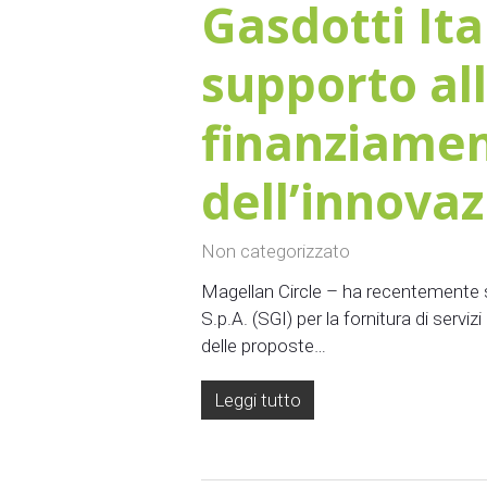
Gasdotti Ital
supporto all
finanziamen
dell’innova
Non categorizzato
Magellan Circle – ha recentemente s
S.p.A. (SGI) per la fornitura di serviz
delle proposte…
Leggi tutto