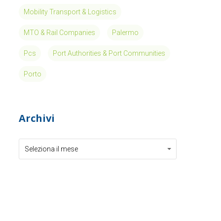
Mobility Transport & Logistics
MTO & Rail Companies
Palermo
Pcs
Port Authorities & Port Communities
Porto
Archivi
Archivi
Archivi
Seleziona il mese