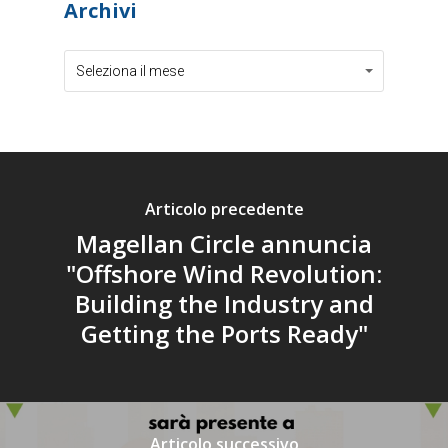
Archivi
Archivi
Archivi
Seleziona il mese
Articolo precedente
Magellan Circle annuncia
"Offshore Wind Revolution:
Building the Industry and
Getting the Ports Ready"
Articolo successivo