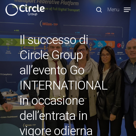
Skip
Menu
to
search
main
content
Il successo di
Circle Group
all’evento Go
INTERNATIONAL
in occasione
dell’entrata in
vigore odierna