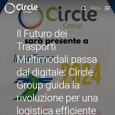
Skip
Menu
to
search
main
content
Il Futuro dei
Trasporti
Multimodali passa
dal digitale: Circle
Group guida la
rivoluzione per una
logistica efficiente