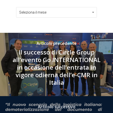
Archivi
Archivi
Seleziona il mese
Articolo precedente
Il successo di Circle Group
all’evento Go INTERNATIONAL
in occasione dell’entrata in
vigore odierna dell’e-CMR in
Italia
Articolo successivo