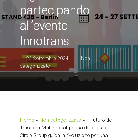
partecipando
all’evento
Innotrans
23 Settembre 2024
Non
categorizzato
Home
»
Non categorizzato
»
Il Futuro dei
Trasporti Multimodali passa dal digitale:
Circle Group guida la rivoluzione per una