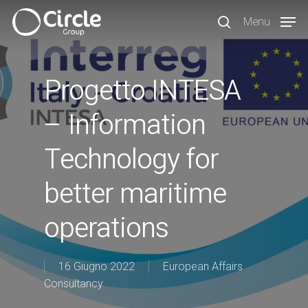
Skip
Menu
to
search
main
content
Progetto INTESA
– Information
Technology for
better maritime
operations
16 Giugno 2022
European Affairs
Consultancy