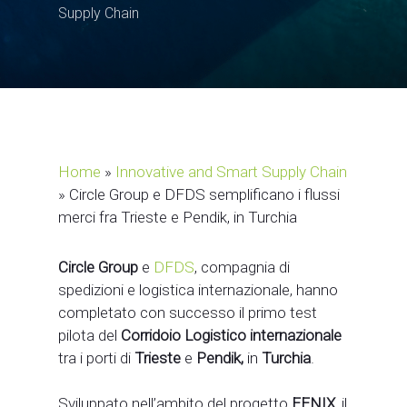
Supply Chain
Home
»
Innovative and Smart Supply Chain
»
Circle Group e DFDS semplificano i flussi
merci fra Trieste e Pendik, in Turchia
Circle
Group
e
DFDS
, compagnia di
spedizioni e logistica internazionale, hanno
completato con successo il primo test
pilota del
Corridoio Logistico internazionale
tra i porti di
Trieste
e
Pendik,
in
Turchia
.
Sviluppato nell’ambito del progetto
FENIX
, il