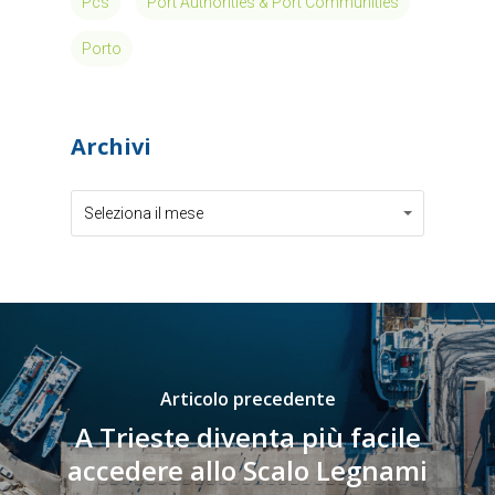
Pcs
Port Authorities & Port Communities
Porto
Archivi
Archivi
Archivi
Seleziona il mese
Articolo precedente
A Trieste diventa più facile
accedere allo Scalo Legnami