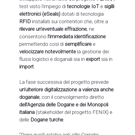
test visto l’impiego di
tecnologie IoT
e
sigilli
elettronici (eSeals)
dotati di tecnologia
RFID
installati sui contenitori che, oltre a
rilevare un’eventuale effrazione
, ne
consentono
l’immediata identificazione
permettendo così di
semplificare
e
velocizzare notevolmente
la gestione dei
flussi logistici e doganali sia in
export
sia in
import
.
La fase successiva del progetto prevede
un’ulteriore digitalizzazione a valenza anche
doganale
, con il coinvolgimento diretto
dell’Agenzia delle Dogane e dei Monopoli
italiana
(stakeholder del progetto FENIX) e
delle
Dogane turche
.
“
Dopo quelli relativi agli altri Corridoi