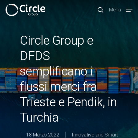
Skip
Menu
to
search
main
content
Circle Group e
DFDS
semplificano i
flussi merci fra
Trieste e Pendik, in
Turchia
18 Marzo 2022
Innovative and Smart