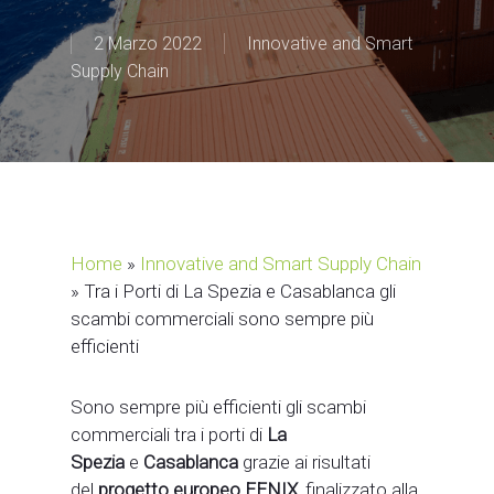
2 Marzo 2022
Innovative and Smart
Supply Chain
Home
»
Innovative and Smart Supply Chain
»
Tra i Porti di La Spezia e Casablanca gli
scambi commerciali sono sempre più
efficienti
Sono sempre più efficienti gli scambi
commerciali tra i porti di
La
Spezia
e
Casablanca
grazie ai risultati
del
progetto europeo FENIX
, finalizzato alla