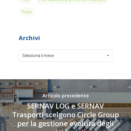
Porto
Archivi
Archivi
Archivi
Seleziona il mese
Articolo precedente
SERNAV LOG e SERNAV
Trasporti scelgono Circle Group
per la gestione evoluta degli