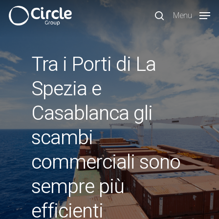
Skip
Menu
to
search
main
content
Tra i Porti di La
Spezia e
Casablanca gli
scambi
commerciali sono
sempre più
efficienti