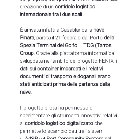
creazione di un
corridoio logistico
internazionale tra i due scali
.
È arrivata infatti a Casablanca la
nave
Pinara
, partita il 21 febbraio dal Porto
della
Spezia Terminal del Golfo – TDG (Tarros
Group.
Grazie alla piattaforma informatica
sviluppata nell’ambito del progetto FENIX,
i
dati sui container imbarcati e i relativi
documenti di trasporto e doganali erano
stati anticipati prima della partenza della
nave
.
Il progetto pilota ha permesso di
sperimentare gli strumenti innovativi relativi
al
corridoio logistico digitalizzato
che
permette lo scambio dati tra i sistemi
di
AdSP
e il
Port Community System del