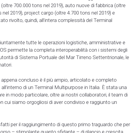
 (oltre 700.000 tons nel 2019), auto nuove di fabbrica (oltre
s nel 2019), project cargo (oltre 4.700 tons nel 2019) e
to rivolto, quindi, all’intera complessità del Terminal
untamente tutte le operazioni logistiche, amministrative e
 TOS permette la completa interoperabilità con i sistemi degli
l’Autorità di Sistema Portuale del Mar Tirreno Settentrionale, le
matori.
o appena concluso è il più ampio, articolato e completo
ll’interno di un Terminal Multipurpose in Italia. È stata una
re in modo particolare, oltre ai nostri collaboratori, il team di
n cui siamo orgogliosi di aver condiviso e raggiunto un
tti per il raggiungimento di questo primo traguardo che per
rso – stimolante quanto sfidante – di rilancio e crescita