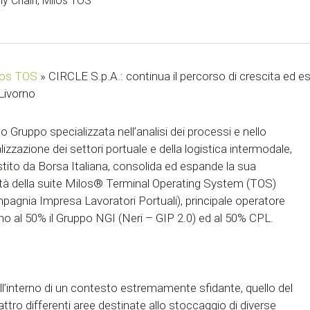
ly Chain
,
Milos TOS
los TOS
»
CIRCLE S.p.A.: continua il percorso di crescita ed e
Livorno
o Gruppo specializzata nell’analisi dei processi e nello
lizzazione dei settori portuale e della logistica intermodale,
tito da Borsa Italiana, consolida ed espande la sua
vità della suite Milos® Terminal Operating System (TOS)
mpagnia Impresa Lavoratori Portuali), principale operatore
pano al 50% il Gruppo NGI (Neri – GIP 2.0) ed al 50% CPL.
ll’interno di un contesto estremamente sfidante, quello del
ttro differenti aree destinate allo stoccaggio di diverse