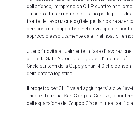
dell’azienda, intrapreso da CILP quattro anni orso
un punto di riferimento e di traino per la portuali
fronte dell’evoluzione digitale per la nostra azi
sempre più ci supporterà nello sviluppo del nostr
approccio assolutamente calati nel nostro tempo
Ulteriori novità attualmente in fase di lavorazion
primis la Gate Automation grazie all’Internet of T
Circle sui temi della Supply chain 4.0 che consente
della catena logistica.
Il progetto per CILP va ad aggiungersi a quelli av
Trieste, Terminal San Giorgio a Genova, a conferm
dell’espansione del Gruppo Circle in linea con il pi