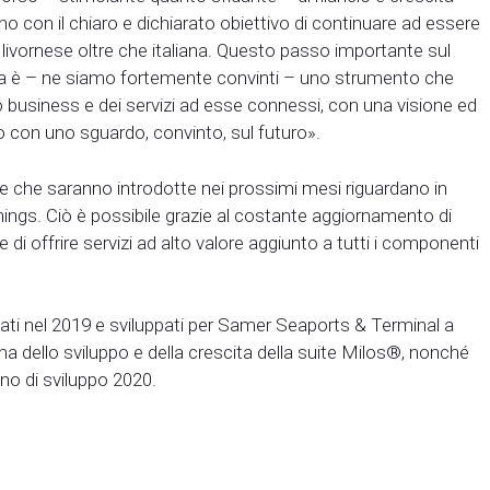
no con il chiaro e dichiarato obiettivo di continuare ad essere
tà livornese oltre che italiana. Questo passo importante sul
enda è – ne siamo fortemente convinti – uno strumento che
o business e dei servizi ad esse connessi, con una visione ed
 con uno sguardo, convinto, sul futuro».
e e che saranno introdotte nei prossimi mesi riguardano in
hings. Ciò è possibile grazie al costante aggiornamento di
 di offrire servizi ad alto valore aggiunto a tutti i componenti
viati nel 2019 e sviluppati per Samer Seaports & Terminal a
a dello sviluppo e della crescita della suite Milos®, nonché
ano di sviluppo 2020.