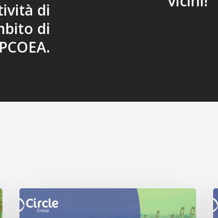
vicini!
ività di
bito di
IPCOEA.