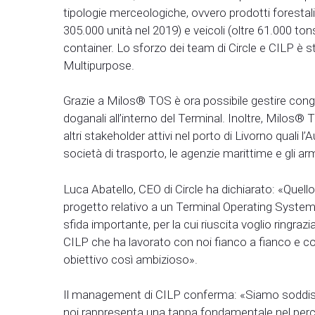
tipologie merceologiche, ovvero prodotti forestali
305.000 unità nel 2019) e veicoli (oltre 61.000 ton
container. Lo sforzo dei team di Circle e CILP è sta
Multipurpose.
Grazie a Milos® TOS è ora possibile gestire congi
doganali all’interno del Terminal. Inoltre, Milos®
altri stakeholder attivi nel porto di Livorno quali 
società di trasporto, le agenzie marittime e gli ar
Luca Abatello, CEO di Circle ha dichiarato: «Quell
progetto relativo a un Terminal Operating System a
sfida importante, per la cui riuscita voglio ringrazia
CILP che ha lavorato con noi fianco a fianco e co
obiettivo così ambizioso».
Il management di CILP conferma: «Siamo soddisfa
noi rappresenta una tappa fondamentale nel perco