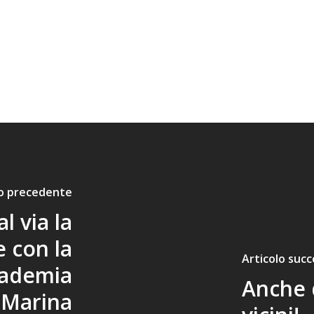
lo precedente
al via la
e con la
Articolo succ
cademia
Anche 
a Marina