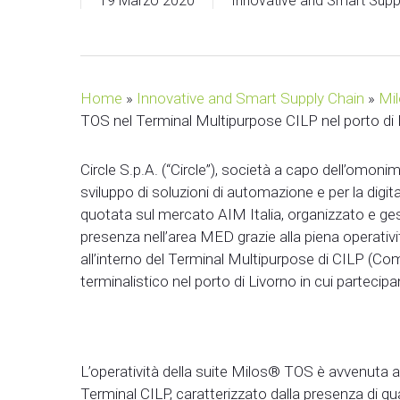
19 Marzo 2020
Innovative and Smart Supp
Home
»
Innovative and Smart Supply Chain
»
Mi
TOS nel Terminal Multipurpose CILP nel porto di 
Circle S.p.A. (“Circle”), società a capo dell’omonim
sviluppo di soluzioni di automazione e per la digita
quotata sul mercato AIM Italia, organizzato e ges
presenza nell’area MED grazie alla piena operati
all’interno del Terminal Multipurpose di CILP (Co
terminalistico nel porto di Livorno in cui parteci
L’operatività della suite Milos® TOS è avvenuta a
Terminal CILP, caratterizzato dalla presenza di qua