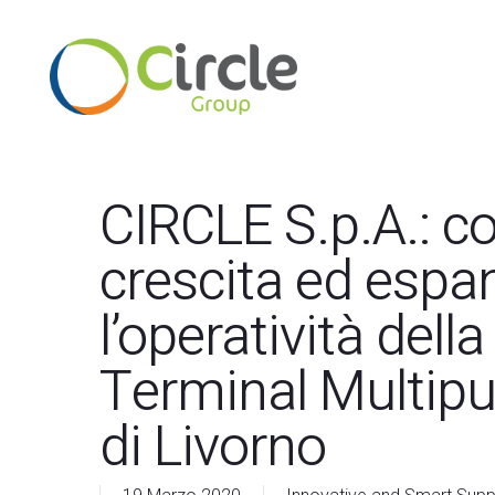
Skip
to
main
content
Premi invio per cercare o ESC per chiudere
CIRCLE S.p.A.: co
crescita ed espa
l’operatività del
Terminal Multipu
di Livorno