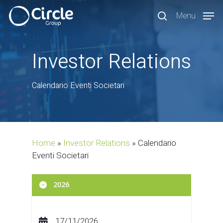
Skip
Menu
to
search
main
content
Investor Relations
Calendario Eventi Societari
Home
»
Investor Relations
»
Calendario
Eventi Societari
2026
17/11/2026