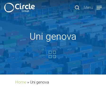
Skip
Menu
to
search
main
content
Uni genova
Home
»
Uni genova