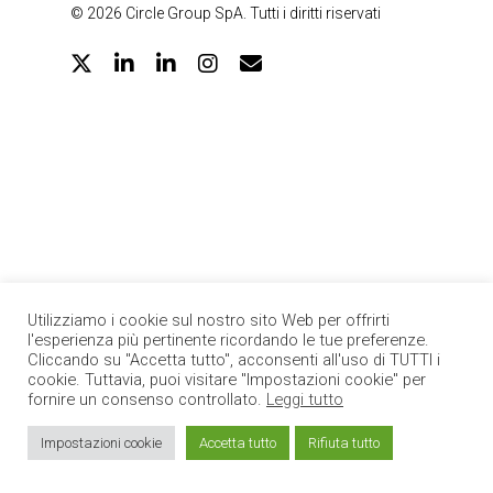
© 2026 Circle Group SpA. Tutti i diritti riservati
twitter
linkedin
google-
instagram
email
plus
Utilizziamo i cookie sul nostro sito Web per offrirti
l'esperienza più pertinente ricordando le tue preferenze.
Cliccando su "Accetta tutto", acconsenti all'uso di TUTTI i
cookie. Tuttavia, puoi visitare "Impostazioni cookie" per
fornire un consenso controllato.
Leggi tutto
Impostazioni cookie
Accetta tutto
Rifiuta tutto